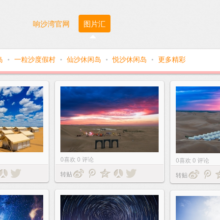
响沙湾官网
图片汇
岛
一粒沙度假村
仙沙休闲岛
悦沙休闲岛
更多精彩
●
●
●
●
0
喜欢
0
评论
0
喜欢
0
评论
转贴
转贴