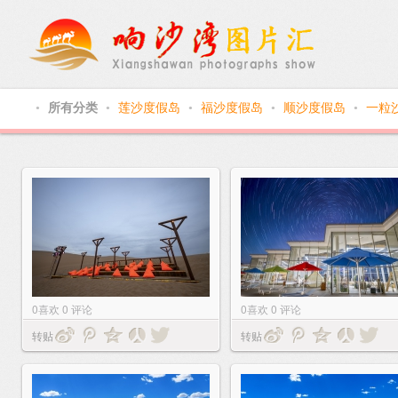
所有分类
莲沙度假岛
福沙度假岛
顺沙度假岛
一粒
●
●
●
●
●
0
喜欢
0
评论
0
喜欢
0
评论
转贴
转贴