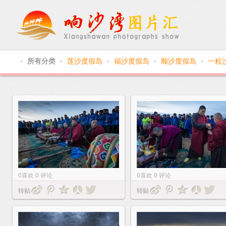
所有分类
莲沙度假岛
福沙度假岛
顺沙度假岛
一粒
●
●
●
●
●
0
喜欢
0
评论
0
喜欢
0
评论
转贴
转贴