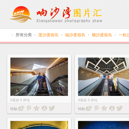
所有分类
莲沙度假岛
福沙度假岛
顺沙度假岛
一粒
●
●
●
●
●
0
喜欢
0
评论
0
喜欢
0
评论
转贴
转贴