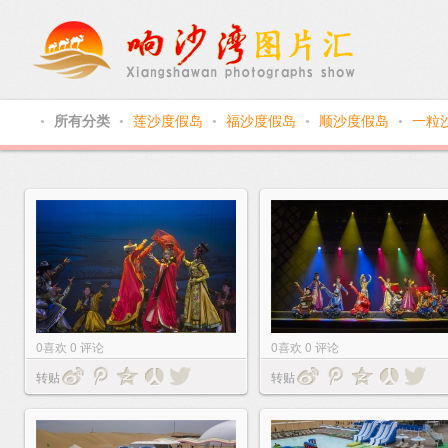
所有分类
莲沙度假岛
福沙度假岛
顺沙度假岛
一粒
●
●
●
●
●
0
喜欢
0
评论
0
喜欢
0
评论
转贴
转贴