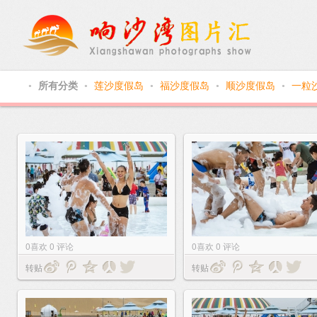
所有分类
莲沙度假岛
福沙度假岛
顺沙度假岛
一粒
●
●
●
●
●
0
喜欢
0
评论
0
喜欢
0
评论
转贴
转贴