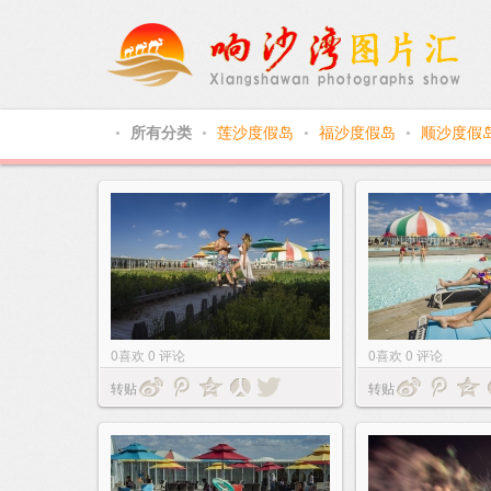
所有分类
莲沙度假岛
福沙度假岛
顺沙度假
●
●
●
●
0
喜欢
0
评论
0
喜欢
0
评论
转贴
转贴