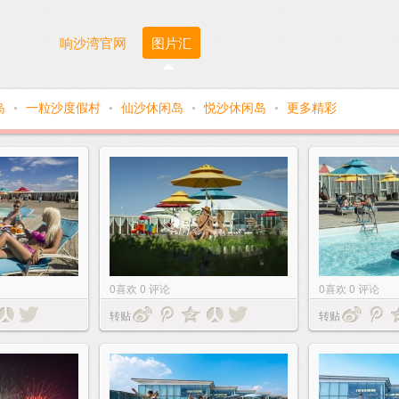
响沙湾官网
图片汇
岛
一粒沙度假村
仙沙休闲岛
悦沙休闲岛
更多精彩
●
●
●
●
0
喜欢
0
评论
0
喜欢
0
评论
转贴
转贴