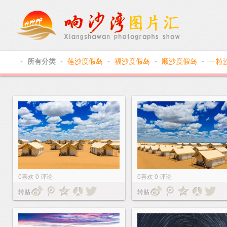
所有分类
莲沙度假岛
福沙度假岛
顺沙度假岛
一粒
●
●
●
●
●
0
喜欢
0
评论
0
喜欢
0
评论
转贴
转贴