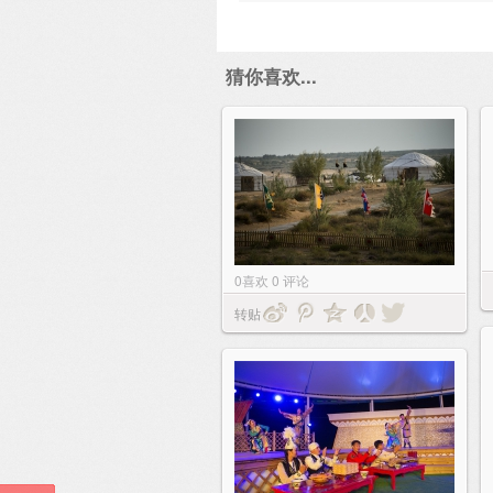
猜你喜欢...
0
喜欢
0
评论
转贴