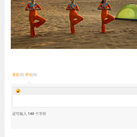
喜欢
(0)
评论
(0)
还可输入
140
个字符