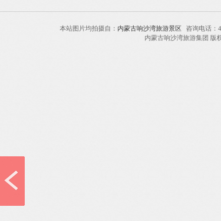
本站图片均拍摄自：
内蒙古响沙湾旅游景区
咨询电话：40
内蒙古响沙湾旅游集团 版