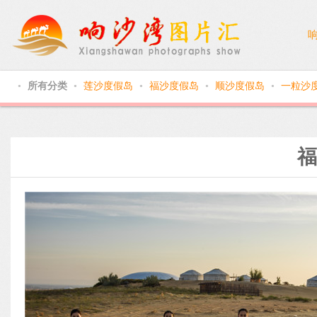
所有分类
莲沙度假岛
福沙度假岛
顺沙度假岛
一粒沙
●
●
●
●
●
福