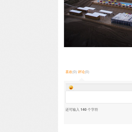
喜欢
(0)
评论
(0)
还可输入
140
个字符