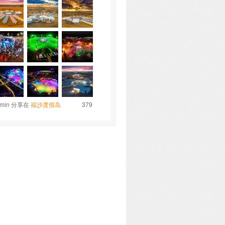
dmin 分享在
福沙度假岛
379