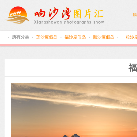
所有分类
莲沙度假岛
福沙度假岛
顺沙度假岛
一粒沙
●
●
●
●
●
福