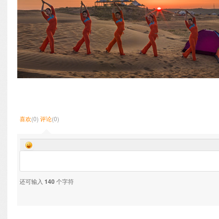
喜欢
(0)
评论
(0)
还可输入
140
个字符