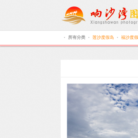
所有分类
莲沙度假岛
福沙度
●
●
●