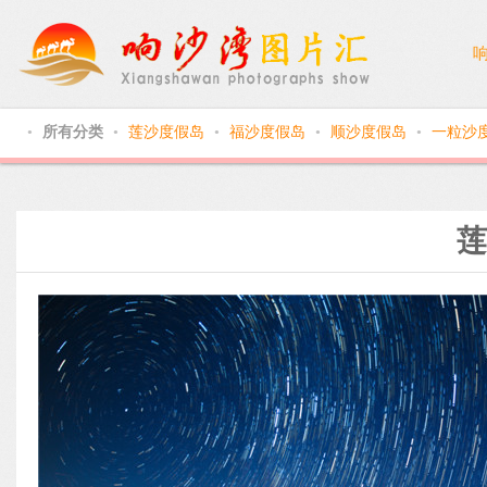
所有分类
莲沙度假岛
福沙度假岛
顺沙度假岛
一粒沙
●
●
●
●
●
莲