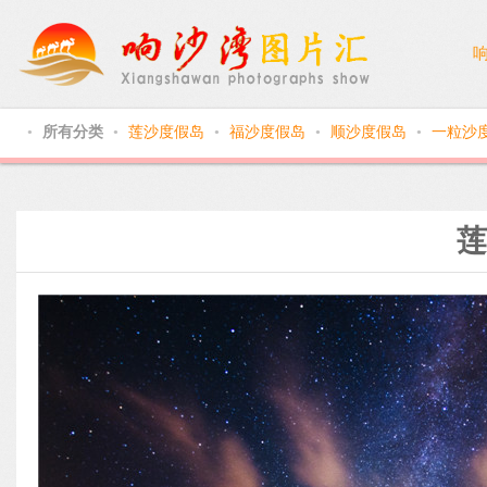
所有分类
莲沙度假岛
福沙度假岛
顺沙度假岛
一粒沙
●
●
●
●
●
莲