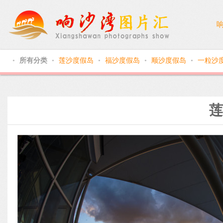
所有分类
莲沙度假岛
福沙度假岛
顺沙度假岛
一粒沙
●
●
●
●
●
莲