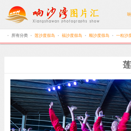
所有分类
莲沙度假岛
福沙度假岛
顺沙度假岛
一粒沙
●
●
●
●
●
莲