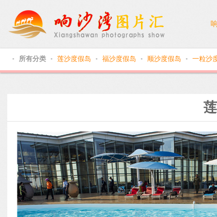
所有分类
莲沙度假岛
福沙度假岛
顺沙度假岛
一粒沙
●
●
●
●
●
莲