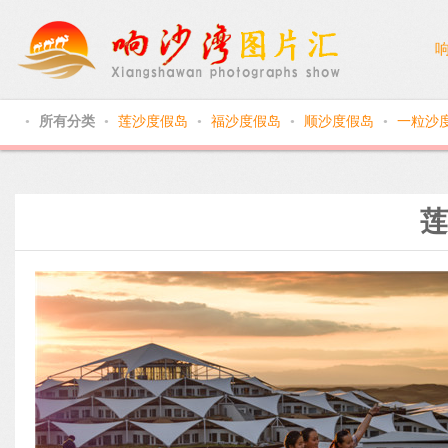
所有分类
莲沙度假岛
福沙度假岛
顺沙度假岛
一粒沙
●
●
●
●
●
莲