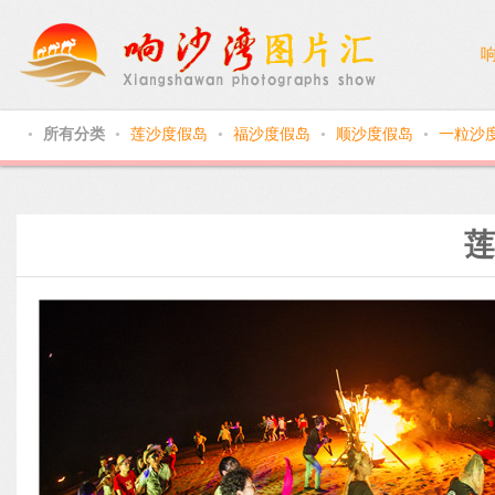
所有分类
莲沙度假岛
福沙度假岛
顺沙度假岛
一粒沙
●
●
●
●
●
莲