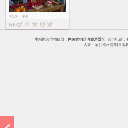
0
喜欢
0
评论
转贴
本站图片均拍摄自：
内蒙古响沙湾旅游景区
咨询电话：40
内蒙古响沙湾旅游集团 版