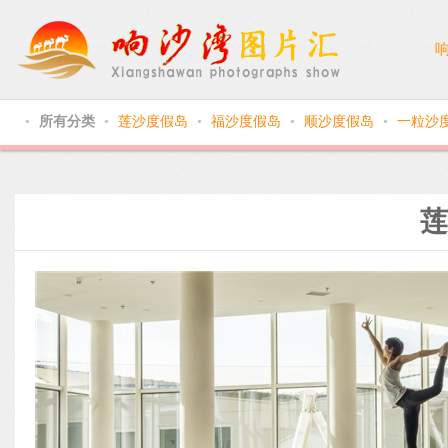
所有分类
莲沙度假岛
福沙度假岛
顺沙度假岛
一粒沙
●
●
●
●
●
莲