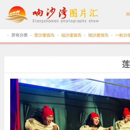
所有分类
莲沙度假岛
福沙度假岛
顺沙度假岛
一粒沙
●
●
●
●
●
莲