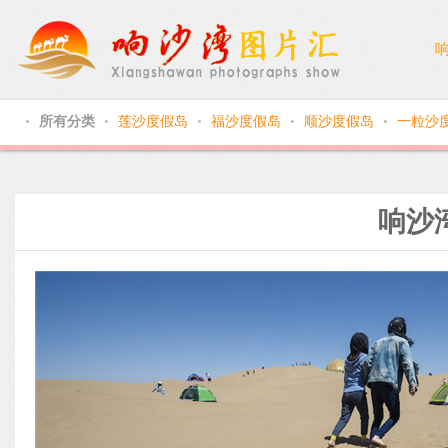
所有分类
莲沙度假岛
福沙度假岛
顺沙度假岛
一粒沙
●
●
●
●
●
响沙