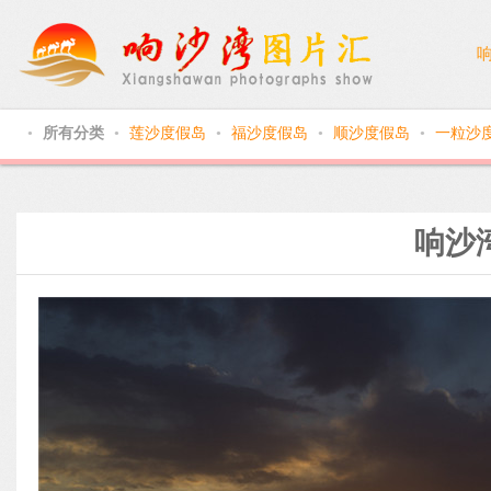
所有分类
莲沙度假岛
福沙度假岛
顺沙度假岛
一粒沙
●
●
●
●
●
响沙