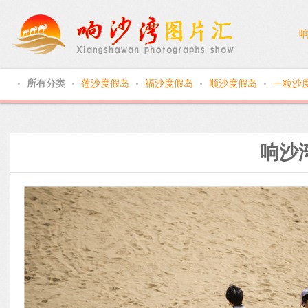
所有分类
莲沙度假岛
福沙度假岛
顺沙度假岛
一粒沙
●
●
●
●
●
响沙