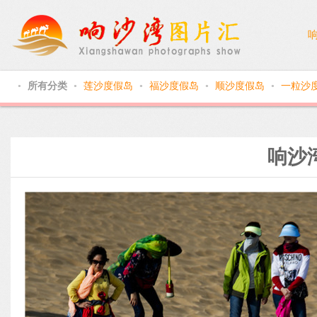
所有分类
莲沙度假岛
福沙度假岛
顺沙度假岛
一粒沙
●
●
●
●
●
响沙