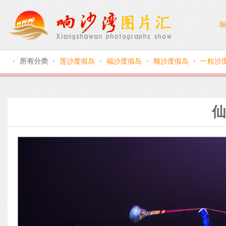
所有分类
莲沙度假岛
福沙度假岛
顺沙度假岛
一粒沙
●
●
●
●
●
仙