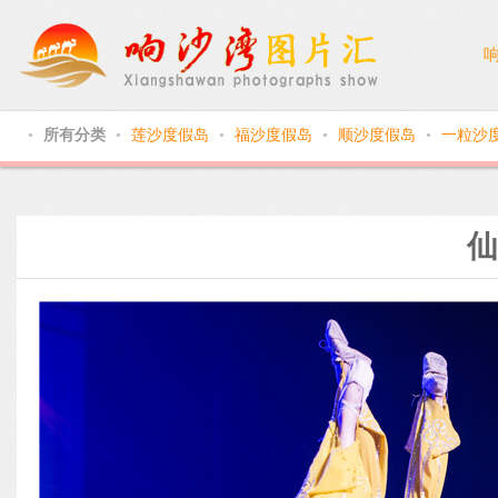
所有分类
莲沙度假岛
福沙度假岛
顺沙度假岛
一粒沙
●
●
●
●
●
仙