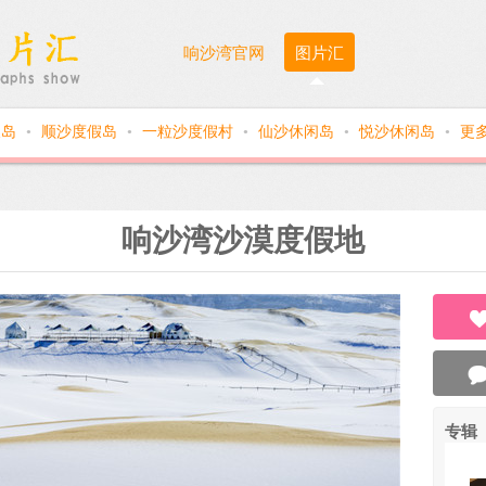
响沙湾官网
图片汇
假岛
顺沙度假岛
一粒沙度假村
仙沙休闲岛
悦沙休闲岛
更
●
●
●
●
●
响沙湾沙漠度假地
专辑