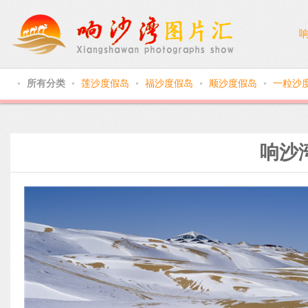
所有分类
莲沙度假岛
福沙度假岛
顺沙度假岛
一粒沙
●
●
●
●
●
响沙