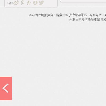
转贴
本站图片均拍摄自：
内蒙古响沙湾旅游景区
咨询电话：40
内蒙古响沙湾旅游集团 版