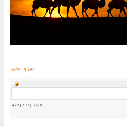
喜欢
(0)
评论
(0)
还可输入
140
个字符