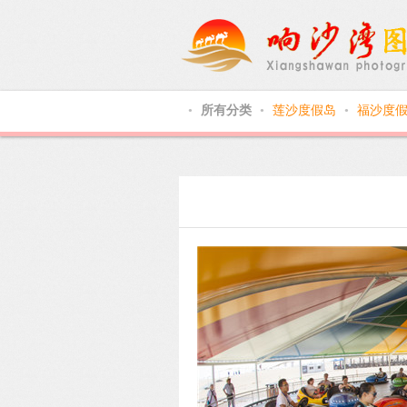
所有分类
莲沙度假岛
福沙度
●
●
●