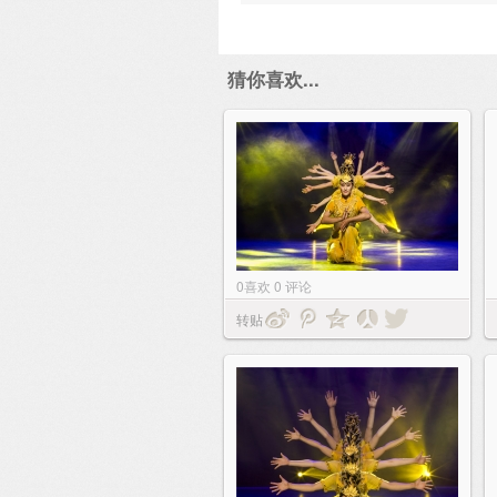
猜你喜欢...
0
喜欢
0
评论
转贴