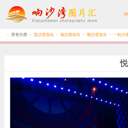
所有分类
莲沙度假岛
福沙度假岛
顺沙度假岛
一粒沙
●
●
●
●
●
悦