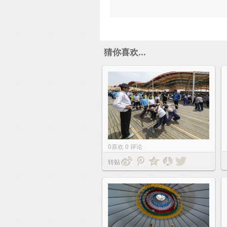
猜你喜欢...
0
喜欢
0
评论
转贴