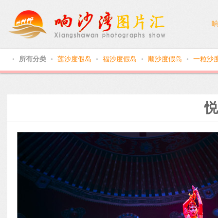
所有分类
莲沙度假岛
福沙度假岛
顺沙度假岛
一粒沙
●
●
●
●
●
悦