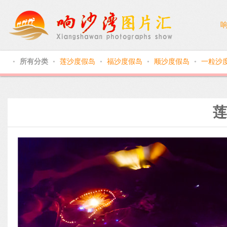
所有分类
莲沙度假岛
福沙度假岛
顺沙度假岛
一粒沙
●
●
●
●
●
莲