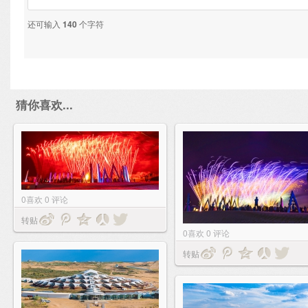
还可输入
140
个字符
猜你喜欢...
0
喜欢
0
评论
转贴
0
喜欢
0
评论
转贴