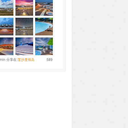
dmin 分享在
莲沙度假岛
589