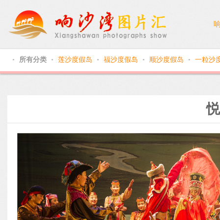
所有分类
莲沙度假岛
福沙度假岛
顺沙度假岛
一粒沙
●
●
●
●
●
悦