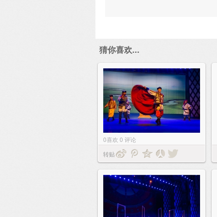
猜你喜欢...
0
喜欢
0
评论
转贴