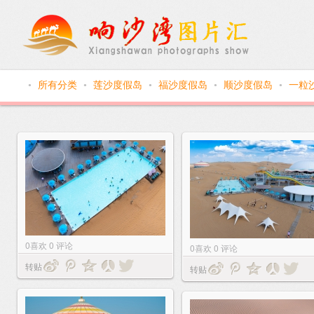
所有分类
莲沙度假岛
福沙度假岛
顺沙度假岛
一粒
●
●
●
●
●
0
喜欢
0
评论
0
喜欢
0
评论
转贴
转贴