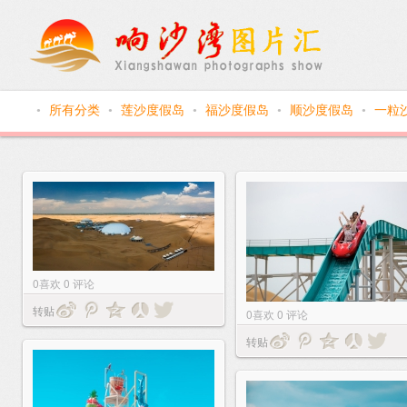
所有分类
莲沙度假岛
福沙度假岛
顺沙度假岛
一粒
●
●
●
●
●
0
喜欢
0
评论
转贴
0
喜欢
0
评论
转贴