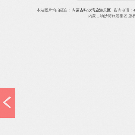
本站图片均拍摄自：
内蒙古响沙湾旅游景区
咨询电话：40
内蒙古响沙湾旅游集团 版