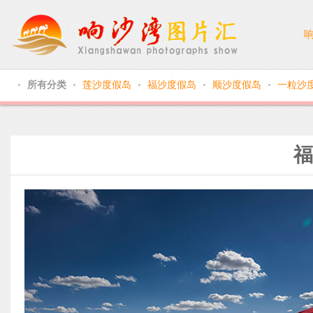
所有分类
莲沙度假岛
福沙度假岛
顺沙度假岛
一粒沙
●
●
●
●
●
福