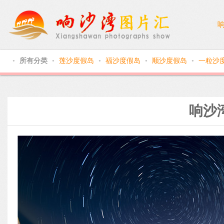
所有分类
莲沙度假岛
福沙度假岛
顺沙度假岛
一粒沙
●
●
●
●
●
响沙