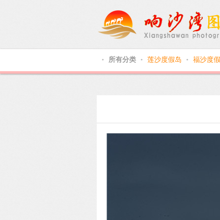
所有分类
莲沙度假岛
福沙度
●
●
●