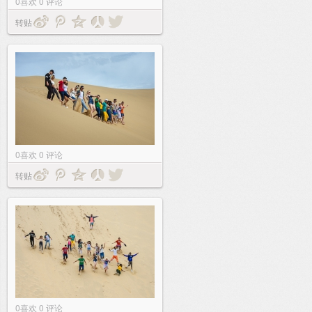
0
喜欢
0
评论
转贴
0
喜欢
0
评论
转贴
0
喜欢
0
评论