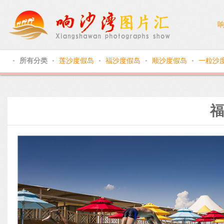
所有分类
莲沙度假岛
福沙度假岛
顺沙度假岛
一粒沙
●
●
●
●
●
福