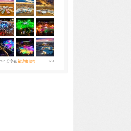
dmin 分享在
福沙度假岛
379