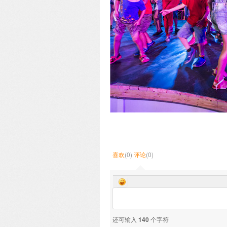
喜欢
(0)
评论
(0)
还可输入
140
个字符