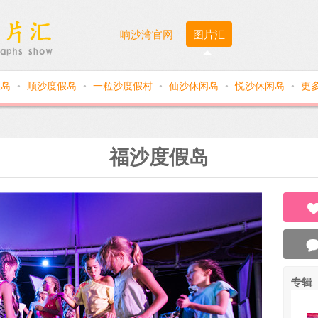
响沙湾官网
图片汇
假岛
顺沙度假岛
一粒沙度假村
仙沙休闲岛
悦沙休闲岛
更
●
●
●
●
●
福沙度假岛
专辑