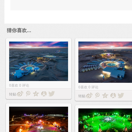
猜你喜欢...
0
喜欢
0
评论
0
喜欢
0
评论
转贴
转贴