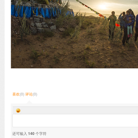
喜欢
(0)
评论
(0)
还可输入
140
个字符